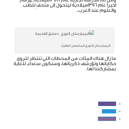
أخيراً عام 1396ميلادية ليتحول إلى متحفٍ للطب
والعلوم عند العرب.
البيمارستان النوري المخصص للفقراء
ما زال هناك المئات من المحطات التي تنتظر لتروى
حكاياتها وتؤرشف ذكرياتها، وسنكون سعداء للغاية
بمشاركتنا لها.
Facebook
Twitter
instagram