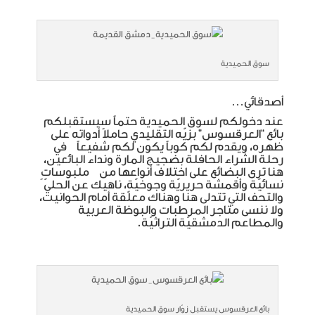
سوق الحميدية
أصدقائي…
عند دخولكم لسوق الحميدية حتماً سيستقبلكم
بائع “العرقسوس” بزيّه التقليدي حاملاً أدواته على
ظهره، ويقدم لكم كوباً يكون لكم شفيعاً في
رحلة الشراء الحافلة بضجيج المارة ونداء البائعين،
هنا ترى البضائع على اختلاف أنواعها من ملبوساتٍ
نسائيّة وأقمشة حريريّة وجوخيّة، ناهيك عن الحليّ
والتحف التي تتدلى هنا وهناك معلّقة أمام الحوانيت،
ولا ننسى متاجر المرطبات والبوظة العربية
والمطاعم الدمشقيّة التراثيّة.
بائع العرقسوس يستقبل زوّار سوق الحميدية