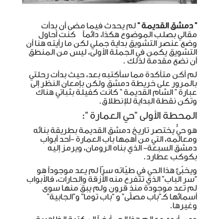
” دمشق القديمة “
لم يحدث فيما مضى أن بدأت
مقالي بصلب الموضوع هكذا، دائماً كنت أحاول
وضع عنصر التشويق بداية جملي لكن ما رأيته هنا أن
التشويق يكمن في الجملة الأولى، ليس من المنطق
أن نضع مقدمة لذلك .
لم أكن متأكدة مما سأكتبه بعد، حيث بدأت رحلتي
بالمرور على خريطة دمشق ولكن بإمعان النظر إلى
عبارة ” الشام القديمة ” كانت كفيلة بثباتي هناك
وتكن نقطة البداية للإنطلاق.
المحطة الأولى “حي العمارة “:
هو حيٌّ يختصر تاريخ دمشق القديمة بطريقة بنائه
ومعالمه، التي من أهمها باب العمارة -أحد أبواب
دمشق السبعة- الذي بناه الرومان، ويرمز إليه
بكوكب عطارد.
ويخبّئ هذا الحي في طيّاته سرّاً لم يعد موجوداً هو
“سر الباب” الذي تتفرع منه الأزقة والحارات، فالأبواب
لم تعد موجودة منذ قرون ولم يبقَ منها سوى
أسمائها كـ”باب مصلّى” و “باب توما” و”الجابية”
وغيرها.