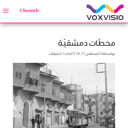
Channels
محطّات دمشقيّة
بواسطة
|
أغسطس 16, 2017
|
لدات
|
0 تعليقات