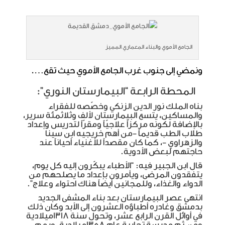
الجامع الأموي والبناء المعماري المميز
ونمضي إلى جنوب غرب الجامع الأموي حيث تقع….
المحطة الرابعة “البيمارستان النوري”:
بناه الملك نور الدين الزنكي وخصّصه للفقراء
والمساكين، يتسع البيمارستان لألف وثلاثمئة سرير،
بالإضافة لكونه مركزاً علاجيّاً ومقرّاً لتدريس وإعداد
طلاب الطب قديماً -من أهم خريجيه ابن سينا
والزهراوي -، كما كان مقصداً للأغنياء أحياناً عند
حاجتهم لبعض الأدوية.
قال ابن الجبير فيه: “الأطباء يبكّرون إليه كل يوم،
يتفقدون المرضى، ويأمرون بإعداد ما يصلحهم من
الدواء والغذاء، وللمجانين أيضاً هناك احتواء وعلاج”.
انتهى عصر البيمارستان بعد بناء المشفى الجديد
بدمشق وغادره أطباؤه العشرون إلى الأبد وكان ذلك
في أوائل القرن الرابع عشر، وتحول سنة 1318ميلادية
ومن ثم مدرسة تجارية عام 1358ميلادية, ورمم