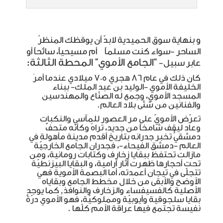
و بنهاية سوق الحميدية لابدّ أن يوقظك المنظرُ
الساحر -سواء كنت مسلماً أم مسيحياً، سائحاً أو
“الجامع الأموي” المحطة الثالثة:
عابر سبيل-
كان ذلك في عام 86 هجري 705 ميلادي عندما أمرَ
الخليفة الأموي -الوليد بن عبد الملك- ببناء
المسجد الأموي، وجمع له الصنّاع والمهندسين
والفنانين من شتّى بلاد العالم.
تعرّض الأمويّ على مر العصور للمآسي والنكبات
وعاد ليقف شامخاً من جديد، تراهُ وكأنه متحفٌ
دمشقيٌّ تخبر جدرانه بتاريخ أقدم مدينة مأهولة في
العالم -دمشق الفيحاء-، فجدران الجامع الخارجيّة
مازالت تحتفظ ببقايا زخارف وكتابات رومانية، ومن
تحت أحجارها ظهرت آثار آرامية، و البقايا البيزنطيّة
تتجلّى في تيجان أعمدته، أما البصمة الأموية فهي
الأوضح والأبقى من خلال مخطط الجامع وبقاياه
الأصلية كالفسيفساء والزخارف والنوافذ, كما يوجد
بقايا سلجوقية وأيوبيّة ومملوكيّة، فهو الأموي درّةٌ
نفيسة تجتمع فيها عراقة الأمم كلّها .