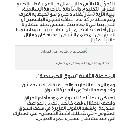
لنتجوّل قليلاً في منازل أهالي حي العمارة ذات الطابع
الشرقي التقليدي والمزدانة
بالزخرفة الإسلاميّة،
أبنية أثرية تمتاز بفناءٍ داخليّ واسعٍ تحيط به الغرف
وتتوسطه بركة ماء، إضافةً لشجرة الياسمين أو
الغاردينيا التي لا يكاد بيت دمشقي يخلو منها،
ولا
يزال أهلها محافظين على عاداتٍ تربّوا عليها، فنمط
العيش في المجتمع الشرقي القديم كان ومازال
عائليّاً بامتياز .
أحد البيوت العربية القديمة في حي العمارة
المحطة الثانية “سوق الحميدية”:
وهو المدينة التجارية والصناعية في قلب دمشق،
وقد وصفه الباحثون بأنه درّة الأسواق .
لم يكن سهلاً لهذا السوق صموده أمام الحرائق
وقصف الاحتلال، فهو كالجبل تحمّل العواصف
الشديدة، وتشهد الثقوب الغزيرة في سقف السوق
المقوّس -التي تتخللها أشعة الشمس- على المعارك
التي احتدمت خلال مسيرة عمره الطويل.