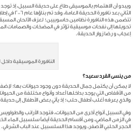
ويبدو أن الاهتمام بالموسيقى طاغٍ على حديقة السبيل، إذ توجد ا
الثاني بعد نافورة الحديقة العامة، وقد تم بناؤها عام 2006 في إطار الاحتفال بحلب عاصمة للثقافة الإسلامية.
تتضمن هذه النافورة نظامين حاسوبيين؛ لعزف الألحان المسبقة أو
تحويلها إلى نفحات موسيقية تؤثر في المضخات والصمامات المائي
إعجاب و رضا زوار الحديقة.
النافورة الموسيقية داخل 
من ينسى القرد سعيد؟
لا يمكن أن يكتمل جمال الحديقة دون وجود حيوانات بها؛ لإضفا
من الأقفاص التي يوجد بداخلها أعداد وأنواع مختلفة من الحيو
والذي يعرفه أغلب أطفال حلب؛ إذ يأتي بعض الأطفال إلى حديق
وفي السبيل أنواع أخرى من الحيوانات، فتوجد الأرانب والطواويس و
في الزمن الماضي، ومن أقسام الحديقة أيضاً سلسبيل الماء الذ
الحجر الحلبي الأصفر، ويوجد هذا السلسبيل عند الباب الشرقي.