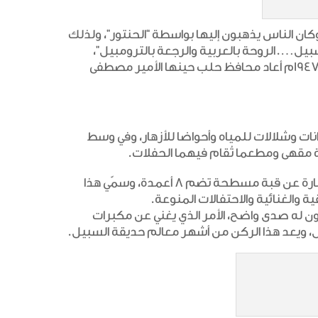
كان الناس يذهبون إليها بواسطة “الحنتور”، ولذلك
بيل….الروحة بالعربية والرجعة بالترومبيل”،
ويُذكر بأن العربية هي الحنتور والترومبيل هي السيارة، وفي عام 1947م أعاد محافظ حلب حينها الأمير مصطفى
ت وشلالات للمياه وأحواضا للأزهار، وفي وسط
قة مقهى ومطعما تُقام فيهما الحفلات.
أما في الجهة الشمالية للحديقة، فيوجد ركن الموسيقى وهو عبارة عن قبة مسطحة تضم 8 أعمدة، وسمّي هذا
ية والغنائية والاحتفالات المنوعة.
ون له صدى واضح، الأمر الذي يغني عن مكبرات
 ويعد هذا الركن من أشهر معالم حديقة السبيل.