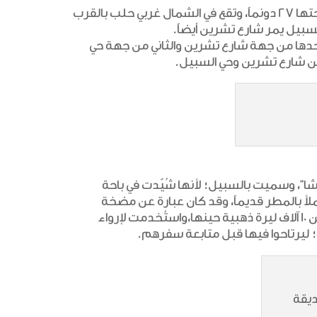
تعد حديقة السبيل ثاني أكبر حديقة عامة في حلب، إذ تبلغ مساحتها 27 دونماً، وتقع في الشمال غربي حلب بالقرب
سبيل يمر شارع تشرين أيضاً.
وابا متعددة، فللحديقة كذلك؛ فلها 3 أبواب، أحدها من جهة شارع تشرين والثاني من جهة حي
بين شارع تشرين وحي السبيل.
ل والي حلب “رائف باشا”، وسميت بالسبيل؛ لأنها شُيّدت في باحة
لأ بالمطر قديماً، وقد كان عبارة عن مضخة
تسحب الماء عبر دولاب هوائي، وقد كلفت هذه المضخة أكثر من 10 آلاف ليرة ذهبية حينها،واستُخدمت لإرواء
ليرتاحوا فيها قبل متابعة سفرهم.
ديقة