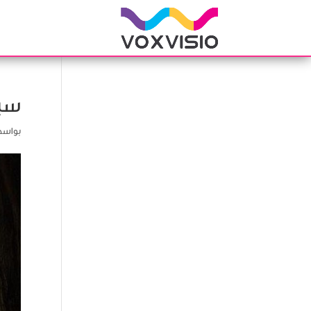
سبي
بواس