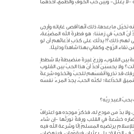
 –لا يُعلّل- وبين حبّ الخوفِ والطّمع، أحدهما
 تخيّل ما بعدها، ذلك أنّها أقصى غاياته وأرجى
دٌ أنّ الحبّ في زمننا: هو فطرةُ الله المضيّعة،
أنّى لهم ذلك؟! يدلّك على كذبِ ادّعائهم أن لو
نقاء الرّوح، وكفاني بهذا شاهدًا ودليلًا.
الثّقةَ بين القلوب، وزرعَ غيرةً منضبطةً بلا شططٍ
لَت؟ ولا يحسَبَنّ أحدٌ أنّ هذا الحبّ بين القلوب
معارفِك قد نذروا أنفسَهم للحبّ واتخذوه شِرعةً
تنميق الخدّاعة؛ لكنّه الحبّ، يجدُ المرءُ نفسَه
بّ العبدِ ربَّه؟
 ولا بدّ من مودِعٍ له، فذكرُ موجِدِه هو اعترافٌ
ضاره خشعةٌ في القلب ورقةٌ نورَثُها -إن شاء
ٍ للإسلامِ يرتضيه المسلمُ إلّا وشِرعة الله فيه
في الدّيانة؛ بل يعثرانِ فيقوّمان، فينهضانِ،