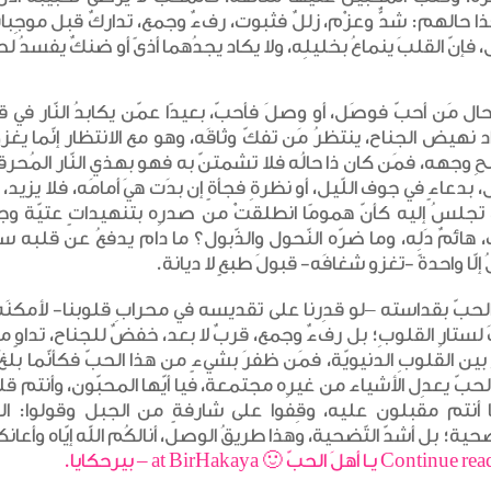
 حالهم: شدٌّ وعزْم، زللٌ فثبوت، رفءٌ وجمع، تداركٌ قبل موجِبات ا
، فإنّ القلبَ ينماعُ بخليلِه، ولا يكاد يجدُهما أذىً أو ضنكٌ يفسدُ 
ال مَن أحبّ فوصَل، أو وصلَ فأحبّ، بعيدًا عمّن يكابدُ النّار 
د نهيض الجناح، ينتظرُ مَن تفكّ وثاقَه، وهو مع الانتظار إنّما يغ
ِ وجهه، فمَن كان ذا حالُه فلا تشمتنّ به فهو بهذي النّار المُحرقة
 بدعاءٍ في جوف اللّيل، أو نظرةِ فجأةٍ إن بدَت هيَ أمامَه، فلا يزيد، 
تجلسُ إليه كأنّ همومًا انطلقتْ من صدرِه بتنهيداتٍ عتيّة وجفو
 هائمٌ دَلِه، وما ضرّه النّحول والذّبول؟ ما دام يدفعُ عن قلبه سي
 إلّا واحدةً -تغزو شغافَه- قبولَ طبعٍ لا ديانة.
لحبّ بقداسته –لو قدِرنا على تقديسه في محرابِ قلوبنا- لأمكنَه أن 
لستارِ القلوبِ؛ بل رفءٌ وجمع، قربٌ لا بعد، خفضٌ للجناح، تداوٍ مع
 بين القلوبِ الدنيويّة، فمَن ظفرَ بشيءٍ من هذا الحبّ فكأنّما ب
حبّ يعدِل الأشياء من غيرِه مجتمعة، فيا أيّها المحبّون، وأنتم قليل،
 أنتم مقبلون عليه، وقِفوا على شارفةٍ من الجبل وقولوا: الط
ضحية؛ بل أشدّ التّضحية، وهذا طريقُ الوصل، أنالكُم الله إيّاه وأع
Co يـا أهلَ الحبّ 🙂 at BirHakaya – بيرحكايا.