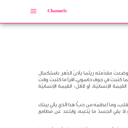
Channels
 ووضعتُ مقدّمته ريثما يأذنُ الدّهر باستكمال
ا كتبتُ في جوفِ حاسوبي، اقرأ ما كتبتُ وقتَ
لقيمة الإنسانيّة، أو لأقل: القيمة الإنسانيّة
لقلب، وما أعظمَه من حبٍّ! هذا الّذي يأتي بينَك
فِ إذ يقي الجسدَ ما يُتعِبه، وابتعد عن مطامع