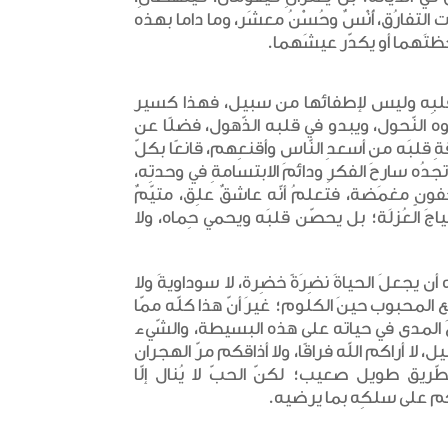
لتفارُق، أُنْسٌ وحُسْنُ معشَر، وما داما بهذه
لحظتَهما أو يكدّر عيشَهما.
في قلبِه وليس لإطفائها من سبيل، فهذا كسير
زوه النّحول، ويبدو في قلبه الذّهول، فضلًا عن
ِ قلبَه من أسعدِ النّاس وأقنعِهم، قانعًا بكلّ
تجدُه سارحَ الفكرِ ودائمَ الابتسامةِ في وحدتِه،
نٍ مغمَضة، فتعلمُ أنّه عاشقٌ علِق، متيّمٌ
اجَ العُزلَة؛ بل يحصّن قلبَه ويحمي حِماه، ولا
يجعلَ الحياةَ نضِرَةً خضِرة، لا سوداويةَ ولا
 المحبوب حينَ الكلوم؛ غيرَ أنّ هذا كلّه ممّا
لغَ المدى في حياته على هذه البسيطة، والشّيء
 لا أراكم الله فراقًا، ولا أذاقكم مرّ الهجران
ّريق طويل صعيب؛ لكنّ الحبّ لا يُنال إلّا
انكم على سلكِه بما يرضيه.