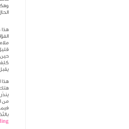
وهكذا
الحال
هذا ح
الفؤا
ملامح
قليل،
حين 
كلِف،
يقبلُ
هذا ا
هتكَ 
يندُر
من ال
فيما
بالتّ
ntinue reading