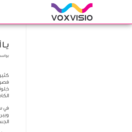
يـا 
بواس
كثيرً
فصوله
خِلوت
الكا
في سُ
وبين 
الجسد