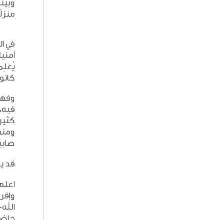
وبينه
منزلُ
في ال
أمنيا
يُعلِ
كانوا
وفهمُ
فيه، 
كثير،
ومنها
صابيً
قد يس
اعلم 
وإقرا
الله-
حاضرة