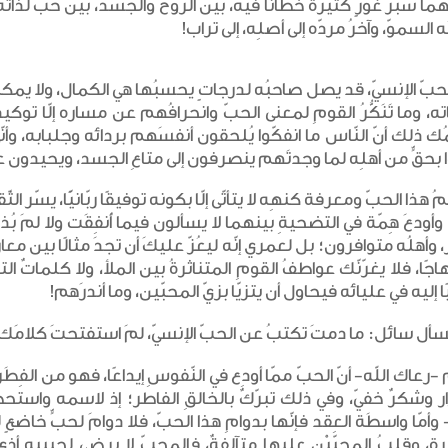
ما سبرُ غورٍ كثيرةٌ خطانا فيه، بين الرّوح والجسد، بين حبٍّ لذاته
ه السموّ، وآخرُ مردّه إلى أصلِه، إلى تراب!
حبّ الإنسيّ، قد يصل صاحبُه لدرجاتٍ يحسبُها هي الكمال، ولا يمكنه
ته، وما تَنَكُّرُ القومِ لمعنى الحبّ وانحرافُهم عن مساره إلّا توكي
مُك ذلك أنّ النّاس ما انفكّوا يُلحقون أنفسَهم بردائه وجلبابه، و
 بحقٍّ من أهلِه لما وجدتَهم ينصرفون إلى متاعِ الجسد، ويحيدون عن 
 هذا الحبّ ومعرفة كنهِه لا يتأتّى إلّا بكونه توفيقًا ربّانيًّا، يسّر 
وأودعَ هِمّة في التضحيةِ بينهما لا يسألون فيما أُنفِقَت ولا لمَ بُذ
 وأهلُه متوافرون؛ بل لعمري إنّه ليعُزّ عليكَ أن تجدَ مثالًا بين 
جًا، فلا يغرّنّك عواطفُ القومِ المتناثرةُ بين الملأ، ولا كلماتٌ ال
ا إليه في عليائه فيحاول أن يتزيّا بزيّ المحبّين، وما أندرَهم!
أل سائل: ما دمتَ تكتبُ عن الحبّ الإنسيّ، لمَ استفتحتَ كلامَك بح
-رعاك الله- أنّ الحبّ ممّا أودِع في النّفوسِ إيداعًا، فهو من الفِطَر،
ر وشكرٌ خفيّ، وفي ذلك تبرّكٌ بالخالقِ الفاطر؛ إذ لاسمه واستح
 وأمّا واسطَة العِقد فإنّها بدوامِ هذا الحبّ، فلا دوامَ لحبٍّ خاضع
، وقلبُ المحبّيْن عليها متآلفةٌ، فالمحبّ لا يرضى لحبيبه أذىً 