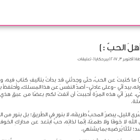
أهلَ الحبّ :)
طة
|
أكتوبر 3, 2017
|
بيرحكايا
|
0 تعليقات
ا ما كتبتُ عن الحبّ، حتّى وجدتُني قد بدأتُ بتأليفِ كتابٍ فيه،
، بيد أنّي -وعلى عادتي- أصدّ النفسَ عن هذا المسلك، وأحتفظُ بم
ي، غيرَ أنّي هذه المرّة أحببتُ أن أنفثَ لكم بعضًا من عبقِ هذي ا
ملة.
رى الليل، يبصرُ المحبُّ طريقَه، لا بنورٍ في الطّريق؛ بل بنورٍ من ا
الله لا خوفًا ولا طمعًا، إنّما لذاتِه، حبٌ ابتعد عن مداركِ الخو
؛ لئلّا يُرضيه بما يشتهي.