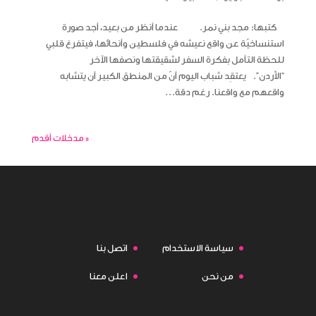
كتبها: مجد بني نمر. عندما أنظر من بعيد، أجد صورة
استنساخيّة عن واقع نعيشه في فلسطين وأنحائها، فيتفرغ قلبي
للحظة التأمل بفكرة السفر لشقيقتها ونصفها الآخر
“الأُردن”. يعتقِد شباب اليوم أنّ من المنطق الكبير أن يتشابه
واقعهم مع واقعنا. رغم دقة...
« مدخلات أقدم
سياسة الاستخدام
اتصل بنا
من نحن
اعلن معنا