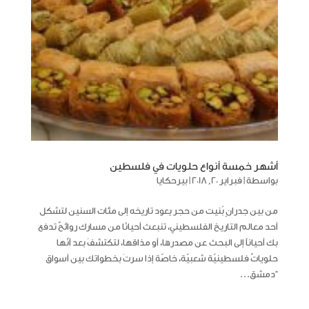
أشهر خمسة أنواع حلويات في فلسطين
بواسطة
|
فبراير 20, 2018
|
بيرحكايا
من بين جدرانٍ بُنيت من حجر يعود تاريخه إلى مئات السنين لتشكل
أحد معالم التاريخ الفلسطيني، تنبعث أحيانًا من مسارك روائحٌ تدفع
بك أحياناً إلى البحث عن مصدرها، أو مذاقها، لتكتشفَ بعد أنّها
حلوياتٌ فلسطينيّة شعبيّة، خاصّة إذا سرتَ بخطواتك بين أسواق
“دمشق...