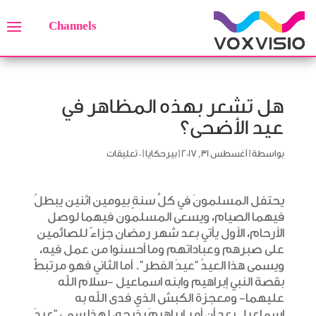
Channels
هل تشعر بهذه المظاهر في
عيد الأضحى؟
بواسطة
|
أغسطس 31, 2017
|
بيرحكايا
|
0 تعليقات
يحتفل المسلمونَ في كلِّ سنةٍ بيومين اثنين يبطلُ
فيهما الصيام، ويسعى المسلمون فيهما لوصل
الأرحام، الأول يأتي بعد شهر رمضان جزاءً للصائمين
على صبرهم وعباداتهم وما أحسنوا من عمل فيه،
ويسمى هذا العيدُ “عيدَ الفطر”. أما الثاني فهو مرتبطٌ
بقصة النبي إبراهيم وابنه اسماعيل -سلام الله
عليهما- ومعجزة الكبش الذي فدى الله به
إسماعيل بعد أن أمر إبراهيمَ بذبحه، لهذا سمي “عيدَ