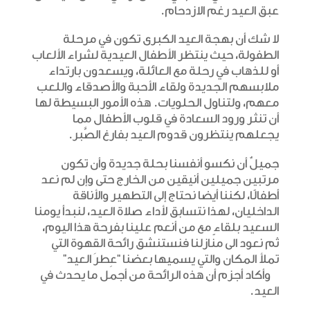
عبق العيد رغم الازدحام.
لا شك أن بهجة العيد الكبرى تكون في مرحلة
الطفولة، حيث ينتظر الأطفال العيدية لشراء الألعاب
أو للذهاب في رحلة مع العائلة، ويسعدون بارتداء
ملابسهم الجديدة ولقاء الأحبة والأصدقاء واللعب
معهم، ولتناول الحلويات. هذه الأمور البسيطة لها
أن تنثر ورود السعادة في قلوب الأطفال مما
يجعلهم ينتظرون قدوم العيد بفارغ الصَّبر.
جميلٌ أن نكسو أنفسنا بحلة جديدة وأن تكون
مرتبين جميلين أنيقين من الخارج حتى وإن لم نعد
أطفالًا، لكننا أيضا نحتاج إلى التطهير والأناقة
الداخليان، لهذا نتسابق لأداء صلاة العيد، لنبدأ يومنا
السعيد بلقاءٍ مع من أنعم علينا بفرحة هذا اليوم،
ثم نعود الى منازلنا فنستنشق رائحة القهوة التي
تملأ المكان والتي يسميها بعضنا “عِطرَ العيد”
وأكاد أجزم أن هذه الرائحة من أجمل ما يحدث في
العيد.