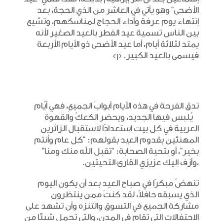
الأضحى” وهو يأتي في العاشر من الذي الحجة، بعد
إنتهاء يوم عرفة وأداء الحجاج لمناسكهم، وتشيع
بين الناس تسمية عيد الفطر بالعيد الصغير لأنه
يمتد لثلاثة أيام، أما عيد الأضحى ذو الأيام الأربعة
فيسمى بالعيد الكبير. p>
تدق الفرحة في هذه الأيام أبوابَ الجميعِ، فهي أيّام
يُلبس فيها الجديد، ويحضر الكعكُ والقهوة
العربية في كل بيت استعدادًا لاستقبال الزائرين
المهنئين بقدوم العيد بقولهم: “كل عام وأنتم
بخير”، أو بتحية الصحابة: “تقبل الله منك ومنا”
،وأزف إليك عزيزي القارئ التحيتين.
تنهضُ مبكرًا في صباح العيد بعد أن يكون اليوم
الذي يسبقه حافلاً، لقد كنتَ ممن ينتظرون
مشاركة الجميع في التسوق والتنزه وأن تشهد على
الاحتفالات التي تقام في المدن، والتي تحمل شيئًا من