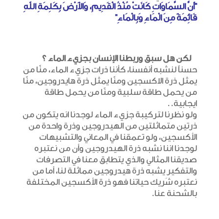
“أَنَّ السَّمَاوَاتِ كَانَتْ مُنْذُ الْقَدِيمِ، وَالأَرْضَ بِكَلِمَةِ اللهِ
قَائِمَةً مِنَ الْمَاءِ وَبِالْمَاءِ”
لكن هل سبق وربطنا الإنسان
بجزيء
الماء ؟
حسناً لنشبه أنفسنا، كأننا ذرات جزيء الماء، منّا من
يمثل ذرة الاكسجين ومنّا يمثل ذرة هايدروجين، منّا
من يحمل طاقة سلبية ومنّا من يحمل طاقة
ايجابية..
ولو نظرنا لتركيبة جزيء الماء لوجدنا انه يتكون من
ذرتين متماثلتين من الهيدروجين وذرة واحدة من
الأكسجين، ولو تعمقنا في المعاني والتشبيهات
لوجدنا اننا نشبه ذرة الهيدروجين وأن من نعتبره
صديقنا المثالي والذي يتطابق معنا في التصرفات
والتفكير يشبه ذرة هيدروجين مماثلة لنا، أما من
نعتبره شَريك حياتنا فهو ذرة الأكسجين المختلفة
بالشحنة عنا.