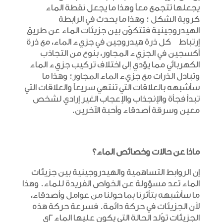
يجعلها تتجمع معاً وهذا ما يجعل نقطة الماء
كروية الشكل ؛ وهذا ما يحدث في الرابطة
الهيدروجينية فتتكوّن بين جزيئات الماء عن طريق
إرتباط كل ذرة هيدروجين في جزيء الماء، مع ذرة
أكسجين في الجزيء المجاور، بنوع من التجاذب
الكهربائي مما يؤدي إلى اختلاف تركيب جزيء الماء
وتبادل الذرات مع جزيء الماء المجاور؛ وهذا ما
سأشبهه بالعلاقات التي تنتهي سريعاً والعلاقات التي
تبدأ فجأة والإنجذاب والإعجاب الغير إرادي لشخص
معين وسرقة أصدقاء وأحبة الآخرين.
ماذا عن حالات وخصائص الماء؟
إن الروابط التساهمية والهيدروجينية بين جزيئات
الماء تعد مسؤولة عن الخواص الفريدة للماء. وهذا
ما سأشبهه بتأثرنا بما حولنا من عوامل وأصدقاء،
لأن الجزيئات في حركة دائمة. فسرعة حركة هذه
الجزيئات توّلد الحالة التي يكون عليها الماء “اي