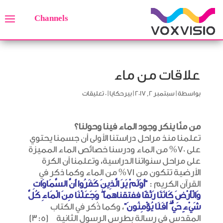
Channels
علاقات من ماء
بواسطة
|
سبتمبر 2, 2017
|
بيرحكايا
|
0 تعليقات
من منّا ينكر وجود الماء فينا وحولنا؟
تعلمنا منذ مراحل دراستنا الأولى أن جسمنا يحتوي
على 70% من الماء ودرسنا خصائص الماء المميزة
على مراحل سنواتنا الدراسية، وتعلمنا أن الكرة
الأرضية تتكون من 71% من الماء وكما ذكر في
القرآن الكريم :
“أَوَلَمْ يَرَ الَّذِينَ كَفَرُوا أَنَّ السَّمَاوَاتِ
وَالْأَرْضَ كَانَتَا رَتْقًا ففتقناهما ۖ وَجَعَلْنَا مِنَ الْمَاءِ كُلَّ
شَيْءٍ حَيٍّ ۖ أَفَلَا يُؤْمِنُونَ”
، وكما ذُكر في الكتاب
المقدس في رسالة بطرس الرسول الثانية (3:5)