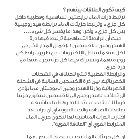
كيف تكون العلاقات بينهم ؟
ترتبط ذرات الماء برابطتين تساهمية وقطبية داخل
كل جزيء وترتبط جزيئات الماء برابطة هيدروجينية
بين كل جزيء وآخر، وهذا ما يفسر كل شيء….
حيث أن الرابطة التساهمية ترتبط فيها ذرة
الهيدروجين بالأكسجين ؛ لإكمال المدار الخارجي
لكل منهما بتبادل الإلكترونات عن طريق ترابط كل
زوج منهما، وتشترك فيها كل ذرة بجزء منها مع
ذرة أخرى.
والرابطة القطبية تنتج لاختلاف في الشحنات
الكهربائية، بين ذرة الاكسجين السالبة في الشحنة
الكهربائية وذرتا الهيدروجين الموجبتان مما يؤدي
الى تجاذب الهيدروجين الى الأكسجين ليتكوّن جزيئاً
قوياً للغاية يصعب تحلله؛ وهذا ما سأشبهه
بعلاقات الصداقة والحب القوية، أي أن ذراتنا قد
اختارت الذرات المناسبة لها لتكوّن جزيء الماء
المترابط القوي أي “العلاقة القوية”.
إن كل جزيئات الماء تجذب بعضها البعض مما