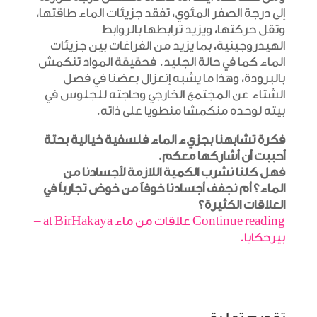
إلى درجة الصفر المئوي، تفقد جزيئات الماء طاقتها،
وتقل حركتها، ويزيد ترابطها بالروابط
الهيدروجينية، بما يزيد من الفراغات بين جزيئات
الماء كما في حالة الجليد. فحقيقة المواد تنكمش
بالبرودة، وهذا ما يشبه إنعزال بعضنا في فصل
الشتاء عن المجتمع الخارجي وحاجته للجلوس في
بيته لوحده منكمشا منطويا على ذاته.
فكرة تشابهنا بجزيء الماء فلسفية خيالية بحتة
أحببت أن أشاركها معكم.
فهل كلنا نشرب الكمية اللازمة لأجسادنا من
الماء؟ أم نجفف أجسادنا خوفاً من خوض تجارباَ في
العلاقات الكثيرة؟
Continue reading علاقات من ماء at BirHakaya –
بيرحكايا.