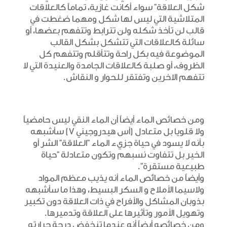
شكل العلاقة” سواء أكانت غازية، تماماً كالعلاقات
المتلاشية التي ليس لها شكل ومهما ضغطت في
قالب لن تأخذ شكله ولن تترابط وتتفهم بعضها، أو
سائلة كالعلاقات التي تتشكل بشكل القالب
الموضوعة فيه بكل راحة وتتأقلم وتتفهم كل
الظروف، أو صلبة كالعلاقات الجامدة والعنيدة التي لا
تتفهم الاخرين وتفتقر للحوار و النقاش.
ومن خصائص الماء أيضاً أن الماء النقي ليس حامضياً
ولا قلويا بل متعادل (أس هيدروجيني 7) سأشبهه
بأنه لا يسود في حياة جزيء الماء “العلاقة” الشر أو
الخير بل تتفاوت نسبهم وتكون متعادلة “حياة
طبيعية مستقرة”.
وأيضاً من خصائص الماء أنه يذيب معظم المواد
ولاسيما الأملاح و السكر البسيط، وهذا ما سأشبهه
بذوبان المشاكل والأفراح في ذات العلاقة دون تكبير
وتهويل الأمور وتأثيرها على العلاقة وتدميرها.
ومن خصائصه أيضاً أنه عندما تنخفض درجة حرارته