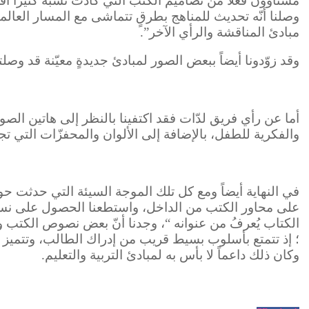
مستاؤون فعلاً من تصاميم الكتب التي كادت تشبه كثيراً أف
وصلنا أنّه تحديث للمناهج بطرقٍ تتماشى مع المسار العال
مبادئ المناقشة والرأي الآخر”.
وقد زوّدونا أيضاً ببعض الصور لمبادئ جديدةٍ معيّنة قد وصل
أما عن رأي فريق لدّات فقد اكتفينا بالنظر إلى هاتين الصو
والفكرية للطفل، بالإضافة إلى الألوان والمحفزّات التي ت
في النهاية أيضاً ومع كل تلك الموجة السيئة التي حدثت حول 
على محاور الكتب من الداخل، واستطعنا الحصول على نسخٍ م
الكتاب يُعرفُ من عنوانه “، وجدنا أنّ بعض نصوص الكتب و
؛ إذ تتمتع بأسلوب بسيط قريب من إدراك الطالب، وتتميز ا
وكان ذلك داعماً لا بأس به لمبادئ التربية والتعليم.