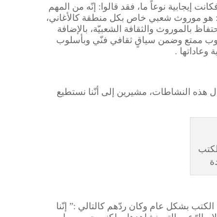
 إيجابية نوعاً ما، فقد قالوا: إنّه من المهم
ور: هو موروث شعبي خاص بكل منطقة كالأغاني،
حتفاظ بالموروث والثقافة الشعبيّة، بالإضافة
سلوب ممتع وضمن سياقٍ ثقافي فنّي وبأسلوب
عاداتها .
ال هذه النشاطات، مشيرين إلى أنّنا نستطيع
لكتب
ة
كتب بشكل عام وكان ردّهم كالتالي :” إنّنا