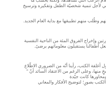
لام الرّعب التي نشاهدها، ولكنه بحسب ما
مي لأجل تنمية شخصيّة الطفل وتفكيره وترسيخ
تهم وطُلب منهم تطبيقها مع بداية العام الجديد.
رتين وإخراج الفروق المئة من الناحية النفسية
جعل أطفالنا يستقبلون معلوماتهم برضىً.
أغلفة الكتب، رأينا أنّه من الضروري الاطّلاع
نها، وعلى الرغم من الاعتقاد السائد أنّ ”
محاورها كانت جيّدة
لكتب بصورٍ؛ لتوضيح الأفكار والمعاني