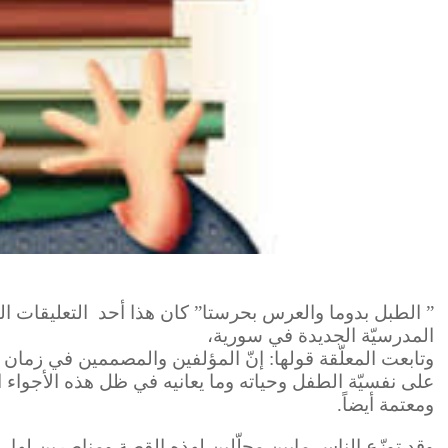
” الطبل بدوما والعرس بحرستا” كان هذا أحد التعليقات ا
المدرسيّة الجديدة في سورية،
وتابعت المعلّقة قولها: إنّ المؤلفين والمصممين في زمان آ
على نفسيّة الطفل وحياته وما يعانيه في ظل هذه الأجواء ا
ومعتمة أيضاً.
وقد توزّع الناس مابين محلّلين لهذه القصة ومناصرين لها، 