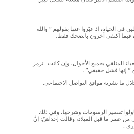
 في الحياة، إذ عبّروا عنها بقولهم ” والله
“، فيما اكتفى آخرون بالضحك فقط.
باء المتلقي بجميع الأحوال، وإن كانت ترمز
ح ” إنها فشل حقيقي” .
لال ما نشرته مواقع التواصل الاجتماعي
 حاولوا تفسير الرسومات وشرحها، وفي ذلك
من عصر ما قبل الميلاد، وقالت إحداهنّ: إنَّ
ري .