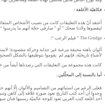
فكاهيّة
الأغلفة :
أعتقد أنّ هذه التعليقات كانت من نصيب الأشخاص المتفائلين
ليقضوها ولادنا ضحك ” أو ” صارفي حجّة أنهم ما يدرسوا 
The Grudge ” فيلم الرعب “:
ألوان باهتة مخيفة مرعبة غير جذابة وحركة مقصودة؛ لاستغ
لأشياءٍ تاريخيّة، فإنهم لم يقوموا بتوظيفها بالشكل الصحي
.كانت هذه مجموعة من التعليقات التي رصدناها أيضاً من خ
أما بالنسبة إلى المحلّلين..
فعلى الرغم من استيائهم من التصاميم والألوان إلّا أنهم
وجدوا أن أحد كتب التاريخ تعود صورة غلافه إلى كاهن وثني 
أحد أغلفة كتب العربي تعود للوحة عالميّة رسمها فنان سو