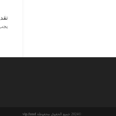
تقدي
يجب 
©2024 جميع الحقوق محغوظة
vip.fund