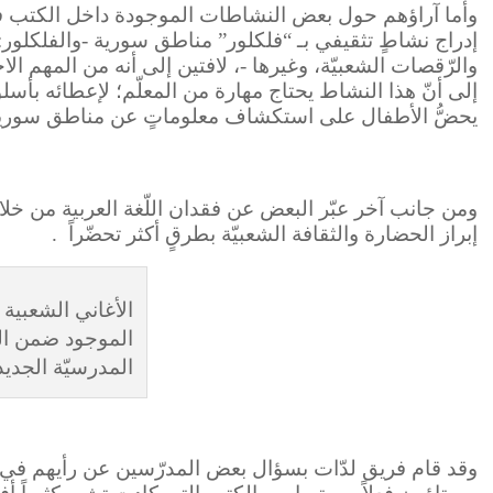
وأما آراؤهم حول بعض النشاطات الموجودة داخل الكتب فكانت
إدراج نشاطٍ تثقيفي بـ “فلكلور” مناطق سورية -والفلكل
والرّقصات الشعبيّة، وغيرها -، لافتين إلى أنه من المهم الا
إلى أنّ هذا النشاط يحتاج مهارة من المعلّم؛ لإعطائه بأ
يحضُّ الأطفال على استكشاف معلوماتٍ عن مناطق سورية و
ومن جانب آخر عبّر البعض عن فقدان اللّغة العربية من خل
إبراز الحضارة والثقافة الشعبيّة بطرقٍ أكثر تحضّراً .
الأغاني الشعبية
الموجود ضمن ا
المدرسيّة الجديد
وقد قام فريق لدّات بسؤال بعض المدرّسين عن رأيهم في ال