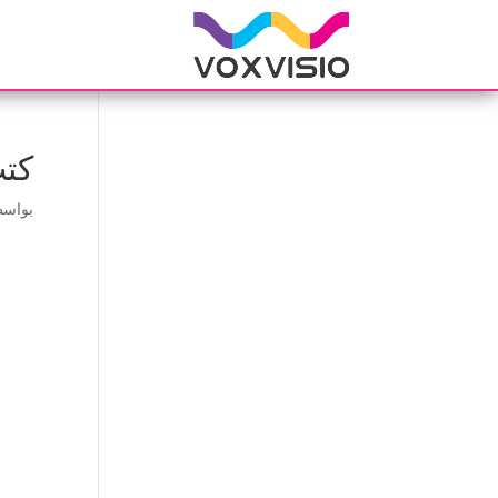
كتب
بواس