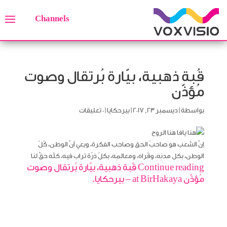
Channels
قُبة ذهبية، بيّارة بُرتقال وصوت
مُؤذّن
بواسطة
|
ديسمبر 23, 2017
|
بيرحكايا
|
0 تعليقات
إنَّ الشعب هو صاحبُ الحق وصاحب الفكرة، ويعي أنَّ الوطن، كُلّ
الوطن، بكل مدنِه، وقُراه، ومعالمِه، بكلّ ذرّة تراب فيه، كلّه حقٌ لنا
Continue reading قُبة ذهبية، بيّارة بُرتقال وصوت
مُؤذّن at BirHakaya – بيرحكايا.